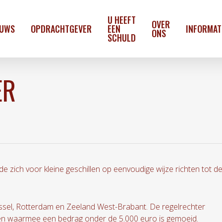
U HEEFT
OVER
EUWS
OPDRACHTGEVER
EEN
INFORMAT
ONS
SCHULD
ER
zich voor kleine geschillen op eenvoudige wijze richten tot d
ssel, Rotterdam en Zeeland West-Brabant. De regelrechter
len waarmee een bedrag onder de 5.000 euro is gemoeid.