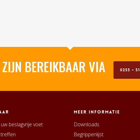
 ZIJN BEREIKBAAR VIA
0255 - 51
aar
Meer informatie
uw beslagvrije voet
Downloads
 treffen
Begrippenlijst