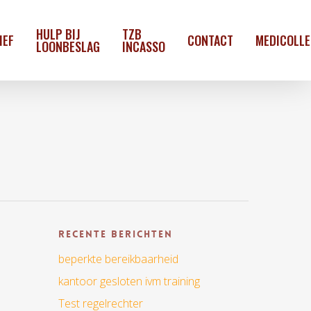
HULP BIJ
TZB
IEF
CONTACT
MEDICOLL
LOONBESLAG
INCASSO
Recente berichten
e
beperkte bereikbaarheid
kantoor gesloten ivm training
Test regelrechter