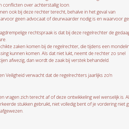
conflicten over achterstallig loon.
nen ook bij deze rechter terecht, behalve in het geval van
aarvoor geen advocaat of deurwaarder nodig is en waarvoor g
aagdrempelige rechtspraak is dat bij deze regelrechter de geda
ure.
hikte zaken komen bij de regelrechter, die tijdens een mondeli
ssing kunnen komen. Als dat niet lukt, neemt de rechter zo snel
rtijen afwezig, dan wordt de zaak bij verstek behandeld.
 en Veiligheid verwacht dat de regelrechters jaarlijks zo’n
 vragen zich terecht af of deze ontwikkeling wel wenselijk is. A
verkeerde stukken gebruikt, niet volledig bent of je vordering niet
t afgewezen.