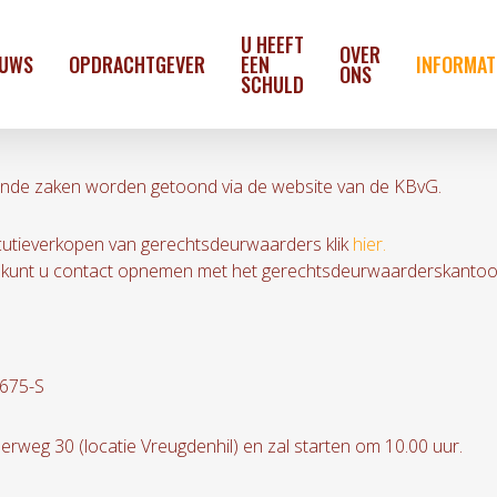
U HEEFT
OVER
EUWS
OPDRACHTGEVER
EEN
INFORMAT
ONS
SCHULD
nde zaken worden getoond via de website van de KBvG.
ecutieverkopen van gerechtsdeurwaarders klik
hier.
kunt u contact opnemen met het gerechtsdeurwaarderskantoor 
-675-S
derweg 30 (locatie Vreugdenhil) en zal starten om 10.00 uur.