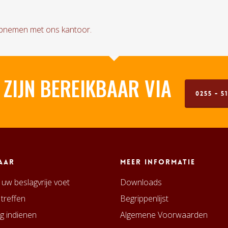
 opnemen met ons kantoor.
 ZIJN BEREIKBAAR VIA
0255 - 51
aar
Meer informatie
uw beslagvrije voet
Downloads
 treffen
Begrippenlijst
g indienen
Algemene Voorwaarden