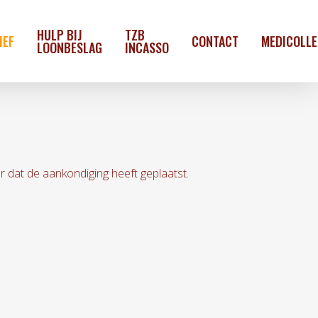
HULP BIJ
TZB
IEF
CONTACT
MEDICOLL
LOONBESLAG
INCASSO
dat de aankondiging heeft geplaatst.