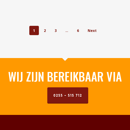
1
2
3
…
6
Next
WIJ ZIJN BEREIKBAAR VIA
0255 - 515 712