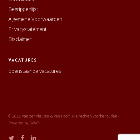
Begrippenlijst
Algemene Voorwaarden
Privacystatement
Disclaimer
Vacatures
openstaande vacatures
© 2026 Van der Vleuten & Van Hooff. Alle rechten voorbehouden -
Powered by
SWAT
twitter
facebook
linkedin