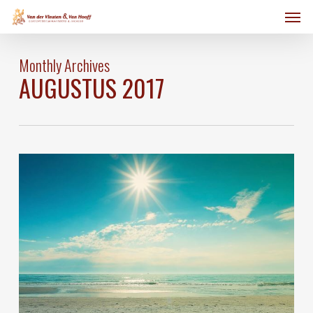
Skip
Men
to
main
content
Monthly Archives
AUGUSTUS 2017