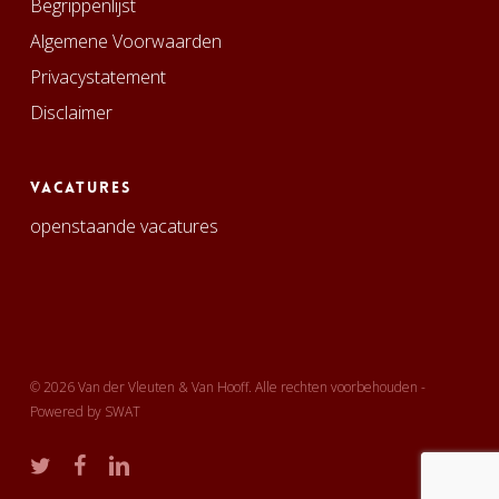
Begrippenlijst
Algemene Voorwaarden
Privacystatement
Disclaimer
Vacatures
openstaande vacatures
© 2026 Van der Vleuten & Van Hooff. Alle rechten voorbehouden -
Powered by
SWAT
twitter
facebook
linkedin