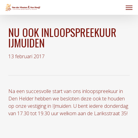
Skip
Men
to
main
content
NU OOK INLOOPSPREEKUUR
IJMUIDEN
13 februari 2017
Na een succesvolle start van ons inloopspreekuur in
Den Helder hebben we besloten deze ook te houden
op onze vestiging in IJmuiden.
U bent iedere donderdag
van 17.30 tot 19.30 uur welkom aan de Lariksstraat 35!