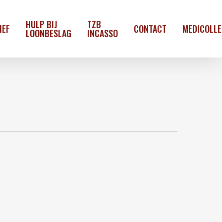
HULP BIJ
TZB
IEF
CONTACT
MEDICOLL
LOONBESLAG
INCASSO