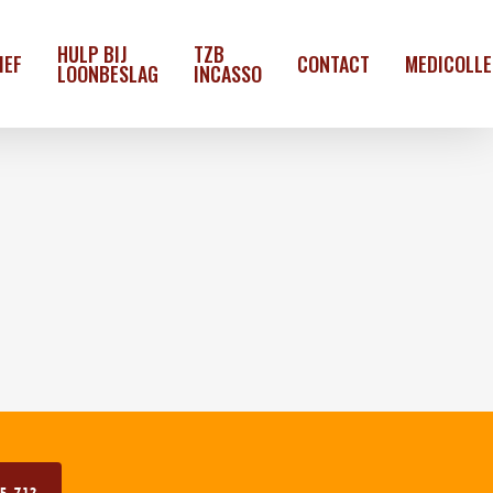
HULP BIJ
TZB
IEF
CONTACT
MEDICOLL
LOONBESLAG
INCASSO