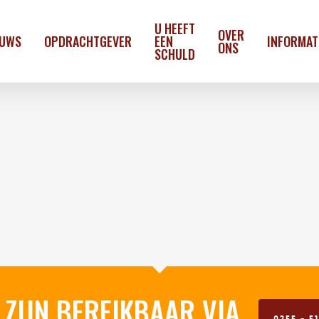
U HEEFT
OVER
EUWS
OPDRACHTGEVER
EEN
INFORMAT
ONS
SCHULD
 ZIJN BEREIKBAAR VIA