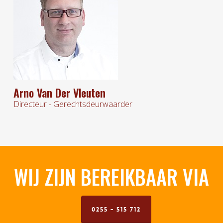
Arno Van Der Vleuten
Directeur - Gerechtsdeurwaarder
D
WIJ ZIJN BEREIKBAAR VIA
0255 - 515 712