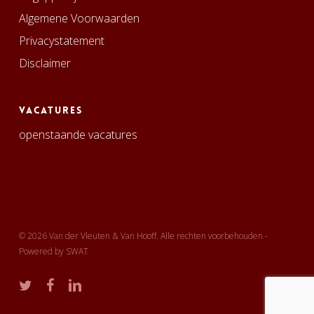
Algemene Voorwaarden
Privacystatement
Disclaimer
Vacatures
openstaande vacatures
© 2026 Van der Vleuten & Van Hooff. Alle rechten voorbehouden -
Powered by
SWAT
twitter
facebook
linkedin