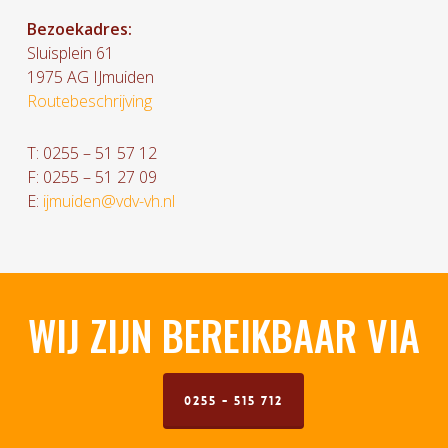
Bezoekadres:
Sluisplein 61
1975 AG IJmuiden
Routebeschrijving
T: 0255 – 51 57 12
F: 0255 – 51 27 09
E:
ijmuiden@vdv-vh.nl
WIJ ZIJN BEREIKBAAR VIA
0255 - 515 712