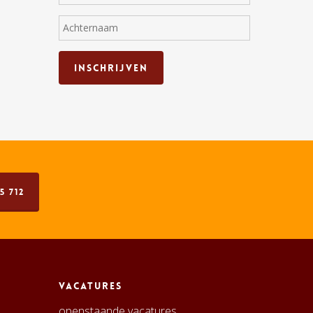
5 712
Vacatures
openstaande vacatures