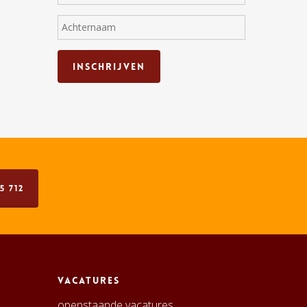
5 712
Vacatures
openstaande vacatures