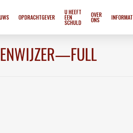
U HEEFT
OVER
EUWS
OPDRACHTGEVER
EEN
INFORMAT
ONS
SCHULD
ENWIJZER—FULL